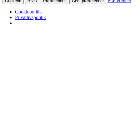
Præferencer
Godkend
Afvis
Præferencer
Gem præferencer
Cookiepolitik
Privatlivspolitik
Skip to content
Fjordens Dag
Skibhusgården Natur- og friluftscenter
Fjordens Dag
Program Fjordens Dag
Bliv aktør
Bliv samarbejdspartner
Plakatkonkurrence 2026
Bliv praktikant
Om Fjordens Dag
Grejbank Fyn
Booking grejbanken
Sikkerhed ved lån af grej
Formidlingstilbud
Kurser Skibhusgården
Arrangementer
Naturvejledning
Arrangementer